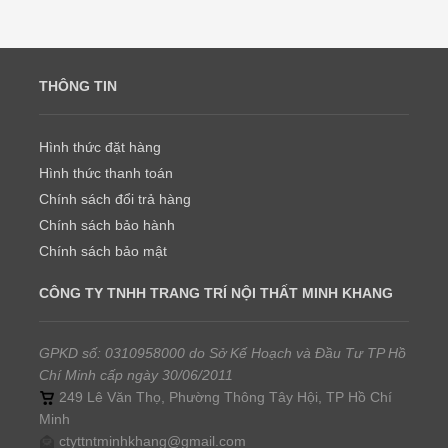
THÔNG TIN
Hình thức đặt hàng
Hình thức thanh toán
Chính sách đổi trả hàng
Chính sách bảo hành
Chính sách bảo mật
CÔNG TY TNHH TRANG TRÍ NỘI THẤT MINH KHANG
GPKD số: 0310958000 do Sở Kế Hoạch và Đầu Tư TP Hồ
Chí Minh cấp ngày 30/06/2011
249 Lê Văn Thọ, Phường Thông Tây Hội, TP Hồ Chí
Minh
ctyttntminhkhang@gmail.com