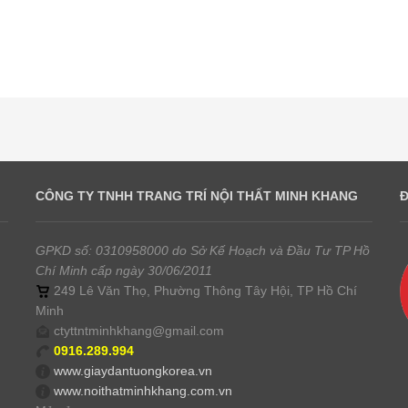
CÔNG TY TNHH TRANG TRÍ NỘI THẤT MINH KHANG
GPKD số: 0310958000 do Sở Kế Hoạch và Đầu Tư TP Hồ
Chí Minh cấp ngày 30/06/2011
249 Lê Văn Thọ, Phường Thông Tây Hội, TP Hồ Chí
Minh
ctyttntminhkhang@gmail.com
0916.289.994
www.giaydantuongkorea.vn
www.noithatminhkhang.com.vn