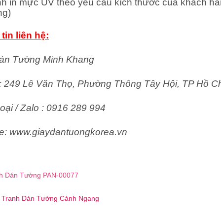
nh in mực UV theo yêu cầu kích thước của khách hà
ng)
tin liên hệ:
án Tường Minh Khang
ỉ: 249 Lê Văn Thọ, Phường Thông Tây Hội, TP Hồ C
oại / Zalo : 0916 289 994
e: www.giaydantuongkorea.vn
h Dán Tường PAN-00077
 ☎️ Tranh Dán Tường Cảnh Ngang