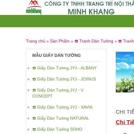
Trang chủ
»
Sản Phẩm
»
☎️ Tranh Dán Tường
»
☎️ Tran
MẪU GIẤY DÁN TƯỜNG
☎️ Giấy Dán Tường JYJ - ALBANY
☎️ Giấy Dán Tường JYJ - JOINUS
☎️ Giấy Dán Tường JYJ - V
CONCEPT
☎️ Giấy Dán Tường JYJ - XAVIA
CHI T
☎️ Giấy Dán Tường NATURAL
Chi Ti
☎️ Giấy Dán Tường SOHO