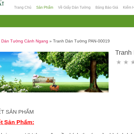
Trang Chủ
Sản Phẩm
Về Giấy Dán Tường
Bảng Báo Giá
Kiểm 
h Dán Tường Cảnh Ngang
»
Tranh Dán Tường PAN-00019
Tranh
IẾT SẢN PHẨM
ết Sản Phẩm: