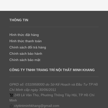
THÔNG TIN
Hình thức đặt hàng
Hình thức thanh toán
Chính sách đổi trả hàng
Chính sách bảo hành
Chính sách bảo mật
CÔNG TY TNHH TRANG TRÍ NỘI THẤT MINH KHANG
GPKD số: 0310958000 do Sở Kế Hoạch và Đầu Tư TP Hồ
Chí Minh cấp ngày 30/06/2011
249 Lê Văn Thọ, Phường Thông Tây Hội, TP Hồ Chí
Minh
ctyttntminhkhang@gmail.com