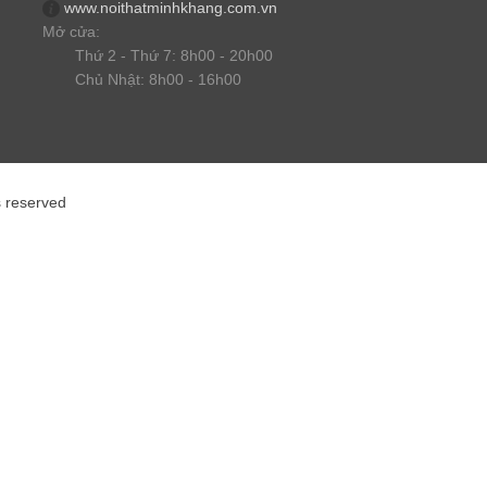
www.noithatminhkhang.com.vn
Mở cửa:
Thứ 2 - Thứ 7: 8h00 - 20h00
Chủ Nhật: 8h00 - 16h00
s reserved