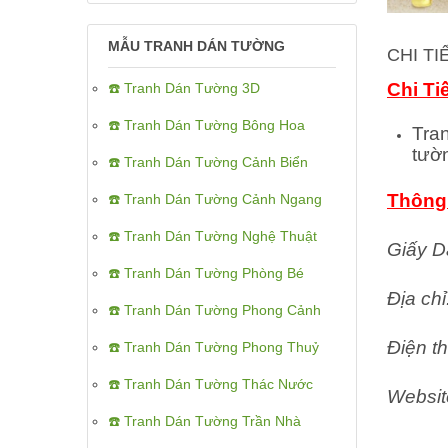
MẪU TRANH DÁN TƯỜNG
CHI T
Chi Ti
☎️ Tranh Dán Tường 3D
☎️ Tranh Dán Tường Bông Hoa
Tra
tườ
☎️ Tranh Dán Tường Cảnh Biển
Thông 
☎️ Tranh Dán Tường Cảnh Ngang
☎️ Tranh Dán Tường Nghệ Thuật
Giấy D
☎️ Tranh Dán Tường Phòng Bé
Địa ch
☎️ Tranh Dán Tường Phong Cảnh
Điện th
☎️ Tranh Dán Tường Phong Thuỷ
☎️ Tranh Dán Tường Thác Nước
Websit
☎️ Tranh Dán Tường Trần Nhà