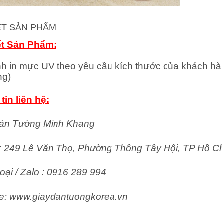
IẾT SẢN PHẨM
ết Sản Phẩm:
nh in mực UV theo yêu cầu kích thước của khách hà
ng)
tin liên hệ:
án Tường Minh Khang
ỉ: 249 Lê Văn Thọ, Phường Thông Tây Hội, TP Hồ C
oại / Zalo : 0916 289 994
e: www.giaydantuongkorea.vn