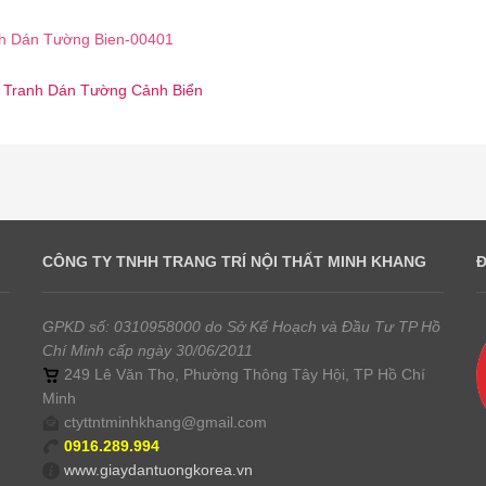
h Dán Tường Bien-00401
☎️ Tranh Dán Tường Cảnh Biển
CÔNG TY TNHH TRANG TRÍ NỘI THẤT MINH KHANG
GPKD số: 0310958000 do Sở Kế Hoạch và Đầu Tư TP Hồ
Chí Minh cấp ngày 30/06/2011
249 Lê Văn Thọ, Phường Thông Tây Hội, TP Hồ Chí
Minh
ctyttntminhkhang@gmail.com
0916.289.994
www.giaydantuongkorea.vn