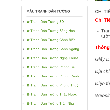
CHI T
MẪU TRANH DÁN TƯỜNG
Chi Ti
☎️ Tranh Dán Tường 3D
Tra
☎️ Tranh Dán Tường Bông Hoa
tườ
☎️ Tranh Dán Tường Cảnh Biển
Thông 
☎️ Tranh Dán Tường Cảnh Ngang
☎️ Tranh Dán Tường Nghệ Thuật
Giấy D
☎️ Tranh Dán Tường Phòng Bé
Địa ch
☎️ Tranh Dán Tường Phong Cảnh
Điện th
☎️ Tranh Dán Tường Phong Thuỷ
☎️ Tranh Dán Tường Thác Nước
Websit
☎️ Tranh Dán Tường Trần Nhà