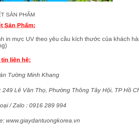
IẾT SẢN PHẨM
ết Sản Phẩm:
nh in mực UV theo yêu cầu kích thước của khách hà
ng)
tin liên hệ:
án Tường Minh Khang
ỉ: 249 Lê Văn Thọ, Phường Thông Tây Hội, TP Hồ C
oại / Zalo : 0916 289 994
e: www.giaydantuongkorea.vn