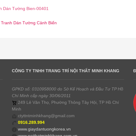
h Dán Tường Bien-00401
☎️ Tranh Dán Tường Cảnh Biển
CÔNG TY TNHH TRANG TRÍ NỘI THẤT MINH KHANG
GPKD số: 0310958000 do Sở Kế Hoạch và Đầu Tư TP Hồ
Chí Minh cấp ngày 30/06/2011
249 Lê Văn Thọ, Phường Thông Tây Hội, TP Hồ Chí
Minh
ctyttntminhkhang@gmail.com
0916.289.994
www.giaydantuongkorea.vn
www.noithatminhkhang.com.vn