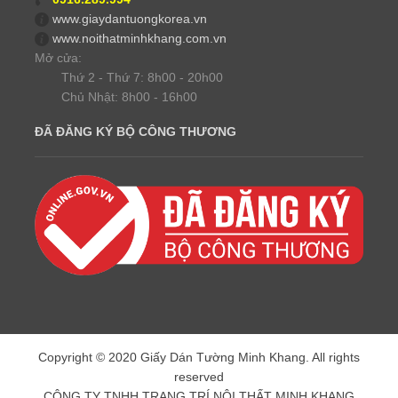
www.giaydantuongkorea.vn
www.noithatminhkhang.com.vn
Mở cửa:
Thứ 2 - Thứ 7: 8h00 - 20h00
Chủ Nhật: 8h00 - 16h00
ĐÃ ĐĂNG KÝ BỘ CÔNG THƯƠNG
Copyright © 2020 Giấy Dán Tường Minh Khang. All rights
reserved
CÔNG TY TNHH TRANG TRÍ NỘI THẤT MINH KHANG