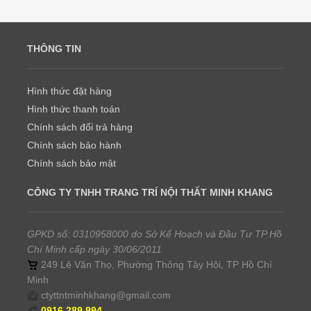
THÔNG TIN
Hình thức đặt hàng
Hình thức thanh toán
Chính sách đổi trả hàng
Chính sách bảo hành
Chính sách bảo mật
CÔNG TY TNHH TRANG TRÍ NỘI THẤT MINH KHANG
GPKD số: 0310958000 do Sở Kế Hoạch và Đầu Tư TP Hồ
Chí Minh cấp ngày 30/06/2011
249 Lê Văn Thọ, Phường Thông Tây Hội, TP Hồ Chí
Minh
ctyttntminhkhang@gmail.com
0916.289.994