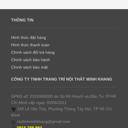
THÔNG TIN
Hình thức đặt hàng
Hình thức thanh toán
Chính sách đổi trả hàng
Chính sách bảo hành
Chính sách bảo mật
CÔNG TY TNHH TRANG TRÍ NỘI THẤT MINH KHANG
GPKD số: 0310958000 do Sở Kế Hoạch và Đầu Tư TP Hồ
Chí Minh cấp ngày 30/06/2011
249 Lê Văn Thọ, Phường Thông Tây Hội, TP Hồ Chí
Minh
ctyttntminhkhang@gmail.com
0916.289.994