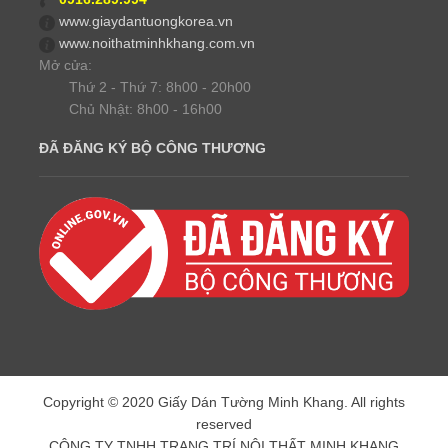
www.giaydantuongkorea.vn
www.noithatminhkhang.com.vn
Mở cửa:
Thứ 2 - Thứ 7: 8h00 - 20h00
Chủ Nhật: 8h00 - 16h00
ĐÃ ĐĂNG KÝ BỘ CÔNG THƯƠNG
Copyright © 2020 Giấy Dán Tường Minh Khang. All rights
reserved
CÔNG TY TNHH TRANG TRÍ NỘI THẤT MINH KHANG