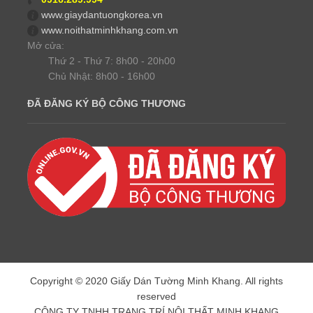
www.giaydantuongkorea.vn
www.noithatminhkhang.com.vn
Mở cửa:
Thứ 2 - Thứ 7: 8h00 - 20h00
Chủ Nhật: 8h00 - 16h00
ĐÃ ĐĂNG KÝ BỘ CÔNG THƯƠNG
Copyright © 2020 Giấy Dán Tường Minh Khang. All rights
reserved
CÔNG TY TNHH TRANG TRÍ NỘI THẤT MINH KHANG