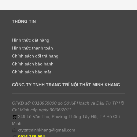
THÔNG TIN
Hình thức đặt hàng
Hình thức thanh toán
Chính sách đổi trả hàng
Chính sách bảo hành
Chính sách bảo mật
CÔNG TY TNHH TRANG TRÍ NỘI THẤT MINH KHANG
GPKD số: 0310958000 do Sở Kế Hoạch và Đầu Tư TP Hồ
Chí Minh cấp ngày 30/06/2011
249 Lê Văn Thọ, Phường Thông Tây Hội, TP Hồ Chí
Minh
ctyttntminhkhang@gmail.com
0916.289.994