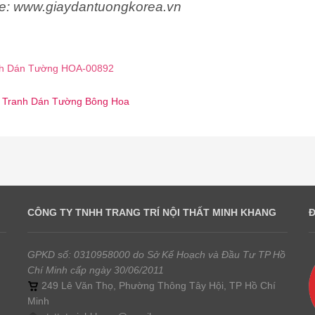
e: www.giaydantuongkorea.vn
h Dán Tường HOA-00892
 ☎️ Tranh Dán Tường Bông Hoa
CÔNG TY TNHH TRANG TRÍ NỘI THẤT MINH KHANG
GPKD số: 0310958000 do Sở Kế Hoạch và Đầu Tư TP Hồ
Chí Minh cấp ngày 30/06/2011
249 Lê Văn Thọ, Phường Thông Tây Hội, TP Hồ Chí
Minh