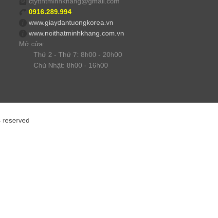
ctyttntminhkhang@gmail.com
0916.289.994
www.giaydantuongkorea.vn
www.noithatminhkhang.com.vn
Mở cửa:
Thứ 2 - Thứ 7: 8h00 - 20h00
Chủ Nhật: 8h00 - 16h00
s reserved