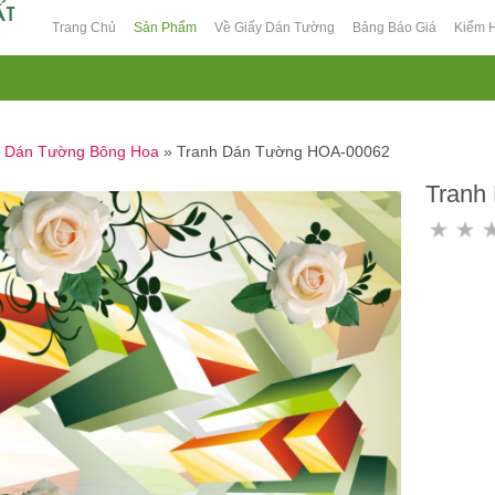
Trang Chủ
Sản Phẩm
Về Giấy Dán Tường
Bảng Báo Giá
Kiểm 
h Dán Tường Bông Hoa
»
Tranh Dán Tường HOA-00062
Tranh