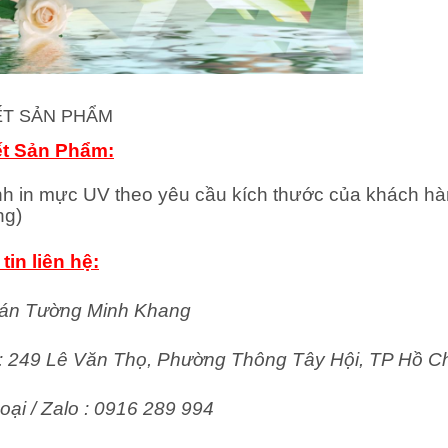
IẾT SẢN PHẨM
ết Sản Phẩm:
nh in mực UV theo yêu cầu kích thước của khách hà
ng)
tin liên hệ:
án Tường Minh Khang
ỉ: 249 Lê Văn Thọ, Phường Thông Tây Hội, TP Hồ C
oại / Zalo : 0916 289 994