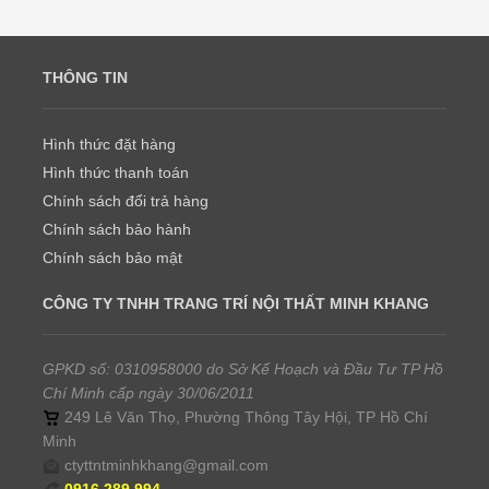
THÔNG TIN
Hình thức đặt hàng
Hình thức thanh toán
Chính sách đổi trả hàng
Chính sách bảo hành
Chính sách bảo mật
CÔNG TY TNHH TRANG TRÍ NỘI THẤT MINH KHANG
GPKD số: 0310958000 do Sở Kế Hoạch và Đầu Tư TP Hồ
Chí Minh cấp ngày 30/06/2011
249 Lê Văn Thọ, Phường Thông Tây Hội, TP Hồ Chí
Minh
ctyttntminhkhang@gmail.com