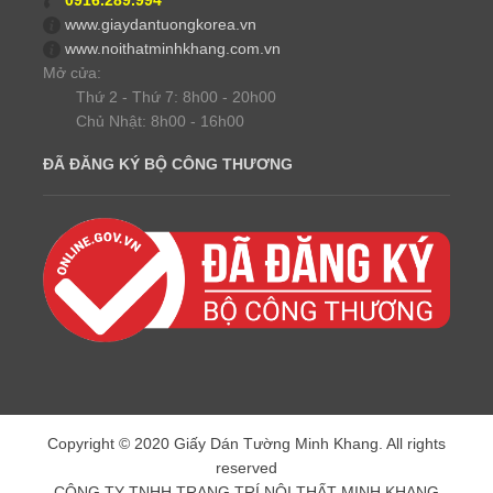
0916.289.994
www.giaydantuongkorea.vn
www.noithatminhkhang.com.vn
Mở cửa:
Thứ 2 - Thứ 7: 8h00 - 20h00
Chủ Nhật: 8h00 - 16h00
ĐÃ ĐĂNG KÝ BỘ CÔNG THƯƠNG
Copyright © 2020 Giấy Dán Tường Minh Khang. All rights
reserved
CÔNG TY TNHH TRANG TRÍ NỘI THẤT MINH KHANG