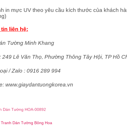
nh in mực UV theo yêu cầu kích thước của khách hà
ng)
tin liên hệ:
án Tường Minh Khang
ỉ: 249 Lê Văn Thọ, Phường Thông Tây Hội, TP Hồ C
oại / Zalo : 0916 289 994
e: www.giaydantuongkorea.vn
h Dán Tường HOA-00892
 ☎️ Tranh Dán Tường Bông Hoa