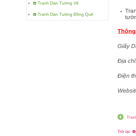
☎️ Tranh Dán Tường Vẽ
Tra
☎️ Tranh Dán Tường Đồng Quê
tườ
Thông 
Giấy D
Địa ch
Điện th
Websit
Tran
Trở lại: