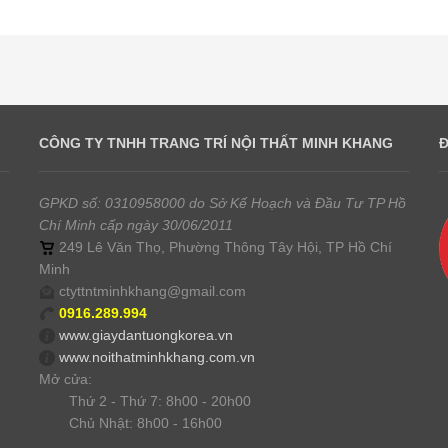
CÔNG TY TNHH TRANG TRÍ NỘI THẤT MINH KHANG
GPKD số: 0310958000 do Sở Kế Hoạch và Đầu Tư TP Hồ
Chí Minh cấp ngày 30/06/2011
249 Lê Văn Thọ, Phường Thông Tây Hội, TP Hồ Chí
Minh
ctyttntminhkhang@gmail.com
0916.289.994
www.giaydantuongkorea.vn
www.noithatminhkhang.com.vn
Mở cửa:
Thứ 2 - Thứ 7: 8h00 - 20h00
Chủ Nhật: 8h00 - 16h00