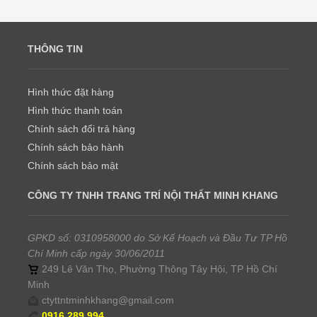
THÔNG TIN
Hình thức đặt hàng
Hình thức thanh toán
Chính sách đổi trả hàng
Chính sách bảo hành
Chính sách bảo mật
CÔNG TY TNHH TRANG TRÍ NỘI THẤT MINH KHANG
GPKD số: 0310958000 do Sở Kế Hoạch và Đầu Tư TP Hồ
Chí Minh cấp ngày 30/06/2011
249 Lê Văn Thọ, Phường Thông Tây Hội, TP Hồ Chí
Minh
ctyttntminhkhang@gmail.com
0916.289.994