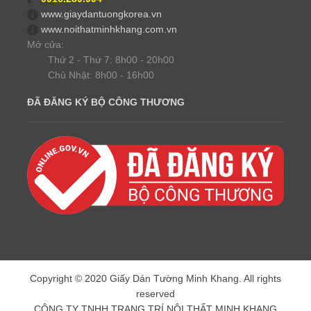
www.giaydantuongkorea.vn
www.noithatminhkhang.com.vn
Mở cửa:
Thứ 2 - Thứ 7: 8h00 - 20h00
Chủ Nhật: 8h00 - 16h00
ĐÃ ĐĂNG KÝ BỘ CÔNG THƯƠNG
Copyright © 2020 Giấy Dán Tường Minh Khang. All rights
reserved
CÔNG TY TNHH TRANG TRÍ NỘI THẤT MINH KHANG