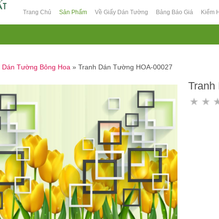
Trang Chủ
Sản Phẩm
Về Giấy Dán Tường
Bảng Báo Giá
Kiểm 
h Dán Tường Bông Hoa
»
Tranh Dán Tường HOA-00027
Tranh