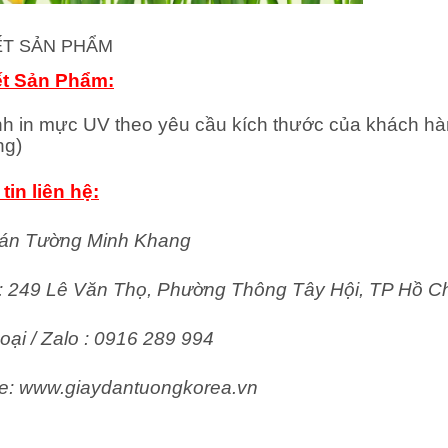
IẾT SẢN PHẨM
ết Sản Phẩm:
nh in mực UV theo yêu cầu kích thước của khách hà
ng)
tin liên hệ:
án Tường Minh Khang
ỉ: 249 Lê Văn Thọ, Phường Thông Tây Hội, TP Hồ C
oại / Zalo : 0916 289 994
e: www.giaydantuongkorea.vn