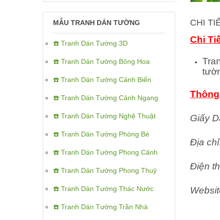
CHI T
MẪU TRANH DÁN TƯỜNG
Chi Ti
☎️ Tranh Dán Tường 3D
Tra
☎️ Tranh Dán Tường Bông Hoa
tườ
☎️ Tranh Dán Tường Cảnh Biển
Thông 
☎️ Tranh Dán Tường Cảnh Ngang
☎️ Tranh Dán Tường Nghệ Thuật
Giấy D
☎️ Tranh Dán Tường Phòng Bé
Địa ch
☎️ Tranh Dán Tường Phong Cảnh
Điện th
☎️ Tranh Dán Tường Phong Thuỷ
☎️ Tranh Dán Tường Thác Nước
Websit
☎️ Tranh Dán Tường Trần Nhà