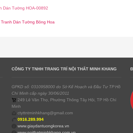
h Dán Tường HOA-00892
 ☎️ Tranh Dán Tường Bông Hoa
CÔNG TY TNHH TRANG TRÍ NỘI THẤT MINH KHANG
GPKD số: 0310958000 do Sở Kế Hoạch và Đầu Tư TP Hồ
Chí Minh cấp ngày 30/06/2011
249 Lê Văn Thọ, Phường Thông Tây Hội, TP Hồ Chí
Minh
ctyttntminhkhang@gmail.com
0916.289.994
www.giaydantuongkorea.vn
www.noithatminhkhang.com.vn