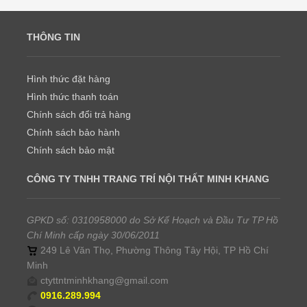
THÔNG TIN
Hình thức đặt hàng
Hình thức thanh toán
Chính sách đổi trả hàng
Chính sách bảo hành
Chính sách bảo mật
CÔNG TY TNHH TRANG TRÍ NỘI THẤT MINH KHANG
GPKD số: 0310958000 do Sở Kế Hoạch và Đầu Tư TP Hồ
Chí Minh cấp ngày 30/06/2011
249 Lê Văn Thọ, Phường Thông Tây Hội, TP Hồ Chí
Minh
ctyttntminhkhang@gmail.com
0916.289.994