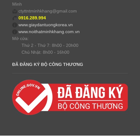
Minh
ctyttntminhkhang@gmail.com
0916.289.994
www.giaydantuongkorea.vn
www.noithatminhkhang.com.vn
Mở cửa:
Thứ 2 - Thứ 7: 8h00 - 20h00
Chủ Nhật: 8h00 - 16h00
ĐÃ ĐĂNG KÝ BỘ CÔNG THƯƠNG