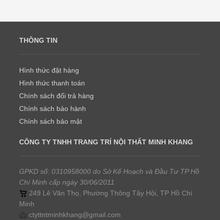
THÔNG TIN
Hình thức đặt hàng
Hình thức thanh toán
Chính sách đổi trả hàng
Chính sách bảo hành
Chính sách bảo mật
CÔNG TY TNHH TRANG TRÍ NỘI THẤT MINH KHANG
GPKD số: 0310958000 do Sở Kế Hoạch và Đầu Tư TP Hồ
Chí Minh cấp ngày 30/06/2011
249 Lê Văn Thọ, Phường Thông Tây Hội, TP Hồ Chí
Minh
ctyttntminhkhang@gmail.com