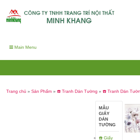
Main Menu
Trang chủ
»
Sản Phẩm
»
☎️ Tranh Dán Tường
»
☎️ Tranh Dán Tườ
MẪU
GIẤY
DÁN
TƯỜNG
☎️ Giấy