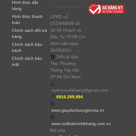
Hình thức đặt
hàng
Hình thức thanh
GPKD số:
toán
0310958000 do
Sở Kế Hoạch và
Chính sách đổi trả
hàng
Đầu Tư TP Hồ Chí
Minh cấp ngày
Chính sách bảo
30/06/2011
hành
249 Lê Văn
Chính sách bảo
Thọ, Phường
mật
Thông Tây Hội,
TP Hồ Chí Minh
ctyttntminhkhang@gmail.com
0916.289.994
www.giaydantuongkorea.vn
www.noithatminhkhang.com.vn
Mở cửa: