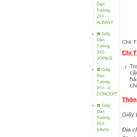
Dán
Tường
JYJ -
ALBANY
☎️ Giấy
Dán
CHI 
Tường
JYJ -
Chi 
JOINUS
Tr
☎️ Giấy
cầ
Dán
hà
Tường
ch
JYJ - V
CONCEPT
Thông
☎️ Giấy
Dán
Giấy
Tường
JYJ -
Địa c
XAVIA