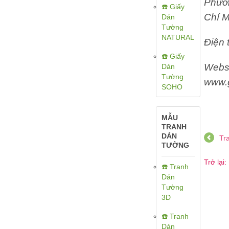
Phườ
☎️ Giấy
Chí M
Dán
Tường
NATURAL
Điện 
☎️ Giấy
Websi
Dán
Tường
www.
SOHO
MẪU
TRANH
DÁN
Tr
TƯỜNG
Trở lại
☎️ Tranh
Dán
Tường
3D
☎️ Tranh
Dán