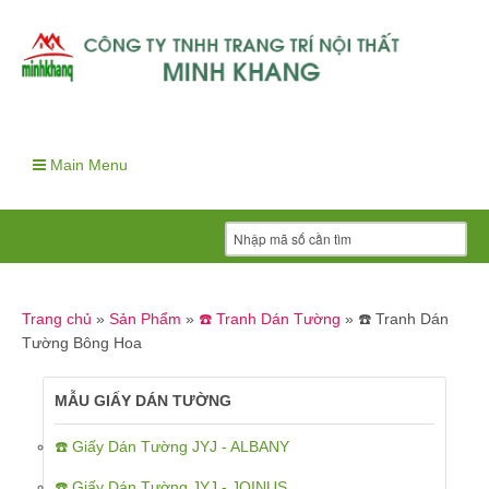
Main Menu
Trang chủ
»
Sản Phẩm
»
☎️ Tranh Dán Tường
»
☎️ Tranh Dán
Tường Bông Hoa
MẪU GIẤY DÁN TƯỜNG
☎️ Giấy Dán Tường JYJ - ALBANY
☎️ Giấy Dán Tường JYJ - JOINUS