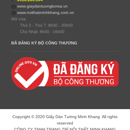
www.giaydantuongkorea.vn
www.noithatminhkhang.com.vn
Mở cửa:
Thứ 2 - Thứ 7: 8h00 - 20h00
Chủ Nhật: 8h00 - 16h00
ĐÃ ĐĂNG KÝ BỘ CÔNG THƯƠNG
Copyright © 2020 Giấy Dán Tường Minh Khang. All rights
reserved
CÔNG TY TNHH TRANG TRÍ NỘI THẤT MINH KHANG