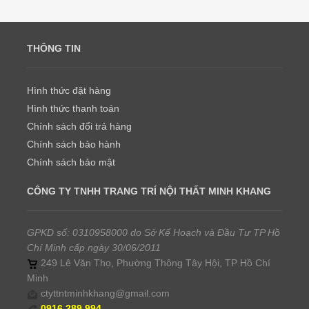
THÔNG TIN
Hình thức đặt hàng
Hình thức thanh toán
Chính sách đổi trả hàng
Chính sách bảo hành
Chính sách bảo mật
CÔNG TY TNHH TRANG TRÍ NỘI THẤT MINH KHANG
GPKD số: 0310958000 do Sở Kế Hoạch và Đầu Tư TP Hồ
Chí Minh cấp ngày 30/06/2011
249 Lê Văn Thọ, Phường Thông Tây Hội, TP Hồ Chí
Minh
ctyttntminhkhang@gmail.com
0916.289.994