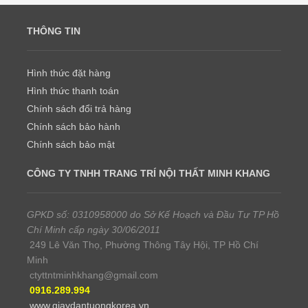
THÔNG TIN
Hình thức đặt hàng
Hình thức thanh toán
Chính sách đổi trả hàng
Chính sách bảo hành
Chính sách bảo mật
CÔNG TY TNHH TRANG TRÍ NỘI THẤT MINH KHANG
GPKD số: 0310958000 do Sở Kế Hoạch và Đầu Tư TP Hồ
Chí Minh cấp ngày 30/06/2011
249 Lê Văn Thọ, Phường Thông Tây Hội, TP Hồ Chí
Minh
ctyttntminhkhang@gmail.com
0916.289.994
www.giaydantuongkorea.vn