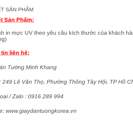
IẾT SẢN PHẨM
ết Sản Phẩm:
nh in mực UV theo yêu cầu kích thước của khách hà
ng)
tin liên hệ:
án Tường Minh Khang
ỉ: 249 Lê Văn Thọ, Phường Thông Tây Hội, TP Hồ C
oại / Zalo : 0916 289 994
e: www.giaydantuongkorea.vn