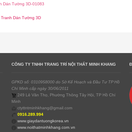
h Dán Tường 3D-01083
☎️ Tranh Dán Tường 3D
CÔNG TY TNHH TRANG TRÍ NỘI THẤT MINH KHANG
GPKD số: 0310958000 do Sở Kế Hoạch và Đầu Tư TP Hồ
Chí Minh cấp ngày 30/06/2011
249 Lê Văn Thọ, Phường Thông Tây Hội, TP Hồ Chí
Minh
ctyttntminhkhang@gmail.com
0916.289.994
www.giaydantuongkorea.vn
www.noithatminhkhang.com.vn