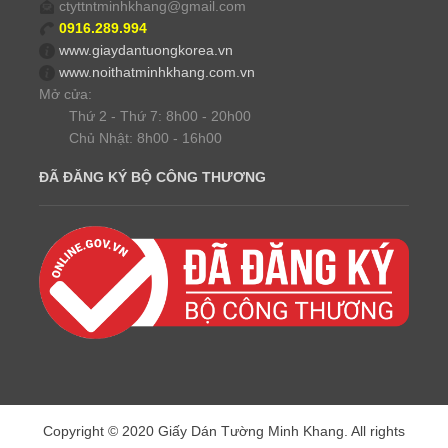
ctyttntminhkhang@gmail.com
0916.289.994
www.giaydantuongkorea.vn
www.noithatminhkhang.com.vn
Mở cửa:
Thứ 2 - Thứ 7: 8h00 - 20h00
Chủ Nhật: 8h00 - 16h00
ĐÃ ĐĂNG KÝ BỘ CÔNG THƯƠNG
Copyright © 2020 Giấy Dán Tường Minh Khang. All rights