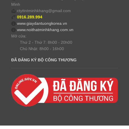
Minh
ctyttntminhkhang@gmail.com
0916.289.994
www.giaydantuongkorea.vn
www.noithatminhkhang.com.vn
Mở cửa:
Thứ 2 - Thứ 7: 8h00 - 20h00
Chủ Nhật: 8h00 - 16h00
ĐÃ ĐĂNG KÝ BỘ CÔNG THƯƠNG