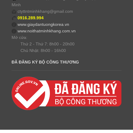
Minh
ctyttntminhkhang@gmail.com
0916.289.994
www.giaydantuongkorea.vn
www.noithatminhkhang.com.vn
Mở cửa:
Thứ 2 - Thứ 7: 8h00 - 20h00
Chủ Nhật: 8h00 - 16h00
ĐÃ ĐĂNG KÝ BỘ CÔNG THƯƠNG