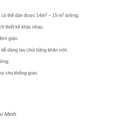
2
2
n có thể dán được 14m
~ 15 m
tường.
h thiết kế khác nhau.
 đơn giản.
 dễ dàng lau chùi bằng khăn ướt.
ường.
ui cho không gian.
hí Minh