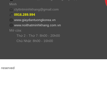
Minh
ctyttntminhkhang@gmail.com
0916.289.994
www.giaydantuongkorea.vn
www.noithatminhkhang.com.vn
Mở cửa:
Thứ 2 - Thứ 7: 8h00 - 20h00
Chủ Nhật: 8h00 - 16h00
s reserved