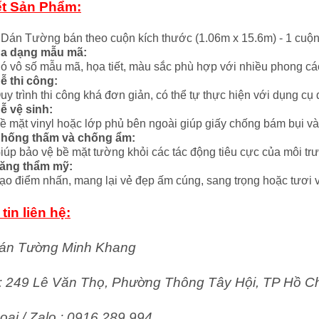
ết Sản Phẩm:
 Dán Tường bán theo cuộn kích thước (1.06m x 15.6m) - 1 cuộ
a dạng mẫu mã:
ó vô số mẫu mã, họa tiết, màu sắc phù hợp với nhiều phong các
ễ thi công:
uy trình thi công khá đơn giản, có thể tự thực hiện với dụng cụ
ễ vệ sinh:
ề mặt vinyl hoặc lớp phủ bên ngoài giúp giấy chống bám bụi và
hống thấm và chống ẩm:
iúp bảo vệ bề mặt tường khỏi các tác động tiêu cực của môi tr
ăng thẩm mỹ:
ạo điểm nhấn, mang lại vẻ đẹp ấm cúng, sang trọng hoặc tươi v
tin liên hệ:
án Tường Minh Khang
ỉ: 249 Lê Văn Thọ, Phường Thông Tây Hội, TP Hồ C
oại / Zalo : 0916 289 994