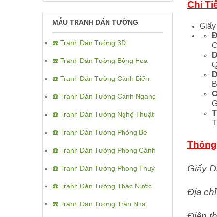
Chi Ti
MẪU TRANH DÁN TƯỜNG
Giấy
Đ
☎️ Tranh Dán Tường 3D
C
D
☎️ Tranh Dán Tường Bông Hoa
Q
D
☎️ Tranh Dán Tường Cảnh Biển
B
C
☎️ Tranh Dán Tường Cảnh Ngang
G
T
☎️ Tranh Dán Tường Nghệ Thuật
T
☎️ Tranh Dán Tường Phòng Bé
Thông 
☎️ Tranh Dán Tường Phong Cảnh
Giấy D
☎️ Tranh Dán Tường Phong Thuỷ
☎️ Tranh Dán Tường Thác Nước
Địa ch
☎️ Tranh Dán Tường Trần Nhà
Điện th