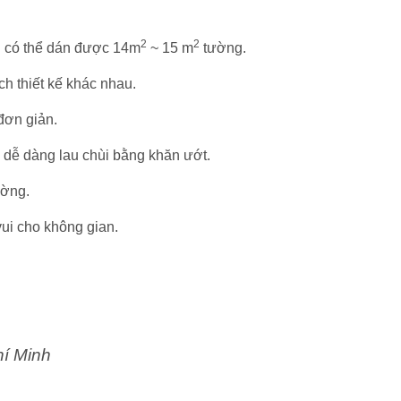
2
2
n có thể dán được 14m
~ 15 m
tường.
h thiết kế khác nhau.
 đơn giản.
 dễ dàng lau chùi bằng khăn ướt.
ường.
ui cho không gian.
hí Minh