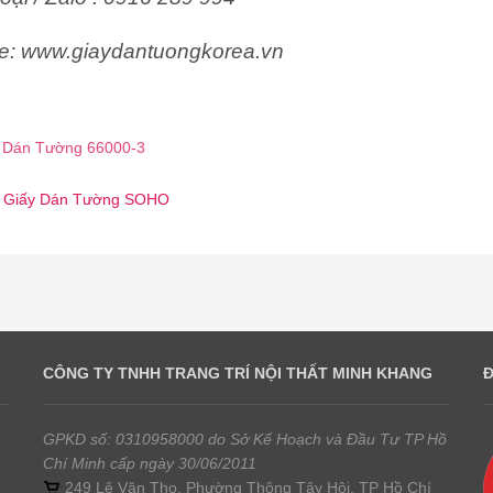
e: www.giaydantuongkorea.vn
 Dán Tường 66000-3
 ☎️ Giấy Dán Tường SOHO
CÔNG TY TNHH TRANG TRÍ NỘI THẤT MINH KHANG
GPKD số: 0310958000 do Sở Kế Hoạch và Đầu Tư TP Hồ
Chí Minh cấp ngày 30/06/2011
249 Lê Văn Thọ, Phường Thông Tây Hội, TP Hồ Chí