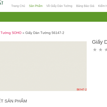
Trang Chủ
Sản Phẩm
Về Giấy Dán Tường
Bảng Báo Giá
Kiểm 
n Tường SOHO
»
Giấy Dán Tường 56147-2
Giấy 
IẾT SẢN PHẨM