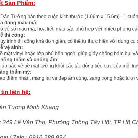
ết Sản Phẩm:
 Dán Tường bán theo cuộn kích thước (1.06m x 15.6m) - 1 cuộ
a dạng mẫu mã:
ó vô số mẫu mã, họa tiết, màu sắc phù hợp với nhiều phong các
ễ thi công:
uy trình thi công khá đơn giản, có thể tự thực hiện với dụng cụ
ễ vệ sinh:
ề mặt vinyl hoặc lớp phủ bên ngoài giúp giấy chống bám bụi và
hống thấm và chống ẩm:
iúp bảo vệ bề mặt tường khỏi các tác động tiêu cực của môi tr
ăng thẩm mỹ:
ạo điểm nhấn, mang lại vẻ đẹp ấm cúng, sang trọng hoặc tươi v
tin liên hệ:
án Tường Minh Khang
ỉ: 249 Lê Văn Thọ, Phường Thông Tây Hội, TP Hồ C
oại / Zalo : 0916 289 994