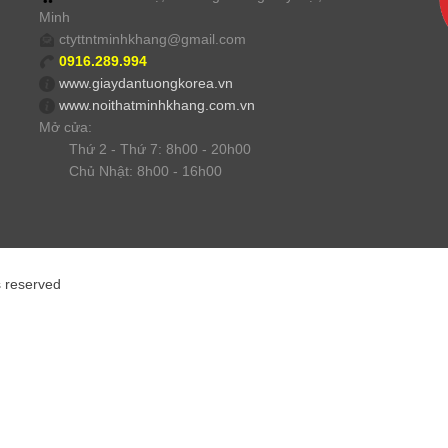
Minh
ctyttntminhkhang@gmail.com
0916.289.994
www.giaydantuongkorea.vn
www.noithatminhkhang.com.vn
Mở cửa:
Thứ 2 - Thứ 7: 8h00 - 20h00
Chủ Nhật: 8h00 - 16h00
s reserved