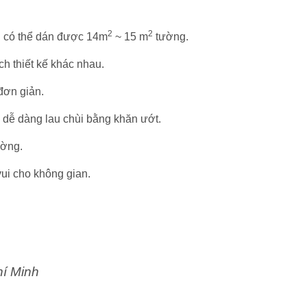
2
2
n có thể dán được 14m
~ 15 m
tường.
h thiết kế khác nhau.
 đơn giản.
 dễ dàng lau chùi bằng khăn ướt.
ường.
ui cho không gian.
hí Minh