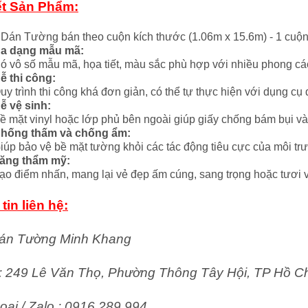
ết Sản Phẩm:
 Dán Tường bán theo cuộn kích thước (1.06m x 15.6m) - 1 cuộ
a dạng mẫu mã:
ó vô số mẫu mã, họa tiết, màu sắc phù hợp với nhiều phong các
ễ thi công:
uy trình thi công khá đơn giản, có thể tự thực hiện với dụng cụ
ễ vệ sinh:
ề mặt vinyl hoặc lớp phủ bên ngoài giúp giấy chống bám bụi và
hống thấm và chống ẩm:
iúp bảo vệ bề mặt tường khỏi các tác động tiêu cực của môi tr
ăng thẩm mỹ:
ạo điểm nhấn, mang lại vẻ đẹp ấm cúng, sang trọng hoặc tươi v
tin liên hệ:
án Tường Minh Khang
ỉ: 249 Lê Văn Thọ, Phường Thông Tây Hội, TP Hồ C
oại / Zalo : 0916 289 994