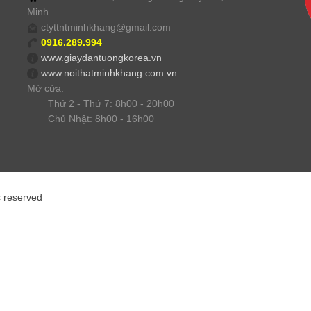
Minh
ctyttntminhkhang@gmail.com
0916.289.994
www.giaydantuongkorea.vn
www.noithatminhkhang.com.vn
Mở cửa:
Thứ 2 - Thứ 7: 8h00 - 20h00
Chủ Nhật: 8h00 - 16h00
s reserved