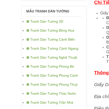
Chi Ti
MẪU TRANH DÁN TƯỜNG
Giấy
Đ
☎️ Tranh Dán Tường 3D
C
D
☎️ Tranh Dán Tường Bông Hoa
Q
D
☎️ Tranh Dán Tường Cảnh Biển
B
C
☎️ Tranh Dán Tường Cảnh Ngang
G
T
☎️ Tranh Dán Tường Nghệ Thuật
T
☎️ Tranh Dán Tường Phòng Bé
Thông 
☎️ Tranh Dán Tường Phong Cảnh
Giấy D
☎️ Tranh Dán Tường Phong Thuỷ
☎️ Tranh Dán Tường Thác Nước
Địa ch
☎️ Tranh Dán Tường Trần Nhà
Điện th