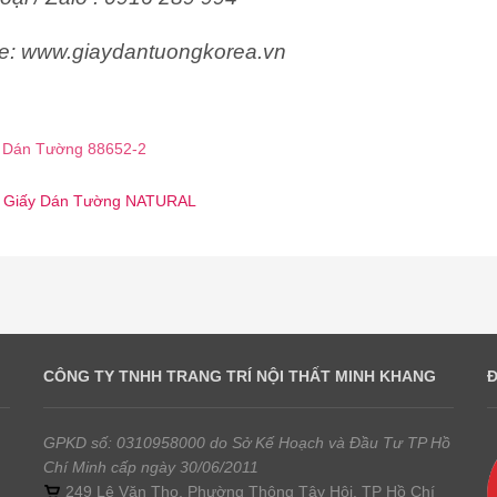
e: www.giaydantuongkorea.vn
 Dán Tường 88652-2
 ☎️ Giấy Dán Tường NATURAL
CÔNG TY TNHH TRANG TRÍ NỘI THẤT MINH KHANG
GPKD số: 0310958000 do Sở Kế Hoạch và Đầu Tư TP Hồ
Chí Minh cấp ngày 30/06/2011
249 Lê Văn Thọ, Phường Thông Tây Hội, TP Hồ Chí