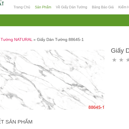
Trang Chủ
Sản Phẩm
Về Giấy Dán Tường
Bảng Báo Giá
Kiểm 
n Tường NATURAL
»
Giấy Dán Tường 88645-1
Giấy 
IẾT SẢN PHẨM