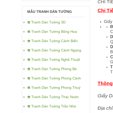
CHI T
Chi Ti
MẪU TRANH DÁN TƯỜNG
Giấy
☎️ Tranh Dán Tường 3D
Đ
C
☎️ Tranh Dán Tường Bông Hoa
D
☎️ Tranh Dán Tường Cảnh Biển
Q
D
☎️ Tranh Dán Tường Cảnh Ngang
B
C
☎️ Tranh Dán Tường Nghệ Thuật
G
T
☎️ Tranh Dán Tường Phòng Bé
T
☎️ Tranh Dán Tường Phong Cảnh
Thông 
☎️ Tranh Dán Tường Phong Thuỷ
Giấy D
☎️ Tranh Dán Tường Thác Nước
☎️ Tranh Dán Tường Trần Nhà
Địa ch