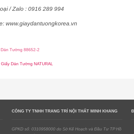
oại / Zalo : 0916 289 994
e: www.giaydantuongkorea.vn
 Dán Tường 88652-2
 ☎️ Giấy Dán Tường NATURAL
CÔNG TY TNHH TRANG TRÍ NỘI THẤT MINH KHANG
GPKD số: 0310958000 do Sở Kế Hoạch và Đầu Tư TP Hồ