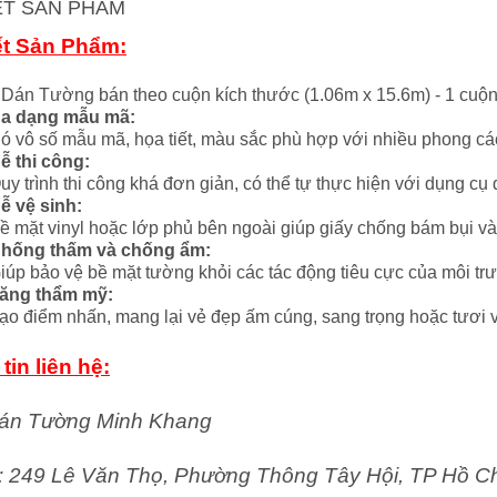
IẾT SẢN PHẨM
ết Sản Phẩm:
 Dán Tường bán theo cuộn kích thước (1.06m x 15.6m) - 1 cuộ
a dạng mẫu mã:
ó vô số mẫu mã, họa tiết, màu sắc phù hợp với nhiều phong các
ễ thi công:
uy trình thi công khá đơn giản, có thể tự thực hiện với dụng cụ
ễ vệ sinh:
ề mặt vinyl hoặc lớp phủ bên ngoài giúp giấy chống bám bụi và
hống thấm và chống ẩm:
iúp bảo vệ bề mặt tường khỏi các tác động tiêu cực của môi tr
ăng thẩm mỹ:
ạo điểm nhấn, mang lại vẻ đẹp ấm cúng, sang trọng hoặc tươi v
tin liên hệ:
án Tường Minh Khang
ỉ: 249 Lê Văn Thọ, Phường Thông Tây Hội, TP Hồ C