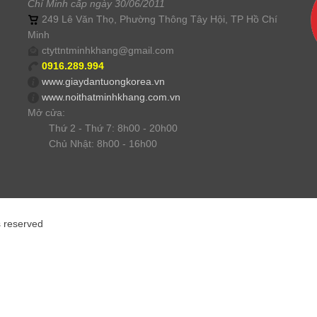
Chí Minh cấp ngày 30/06/2011
249 Lê Văn Thọ, Phường Thông Tây Hội, TP Hồ Chí
Minh
ctyttntminhkhang@gmail.com
0916.289.994
www.giaydantuongkorea.vn
www.noithatminhkhang.com.vn
Mở cửa:
Thứ 2 - Thứ 7: 8h00 - 20h00
Chủ Nhật: 8h00 - 16h00
s reserved