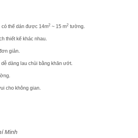
2
2
n có thể dán được 14m
~ 15 m
tường.
h thiết kế khác nhau.
 đơn giản.
 dễ dàng lau chùi bằng khăn ướt.
ường.
ui cho không gian.
hí Minh