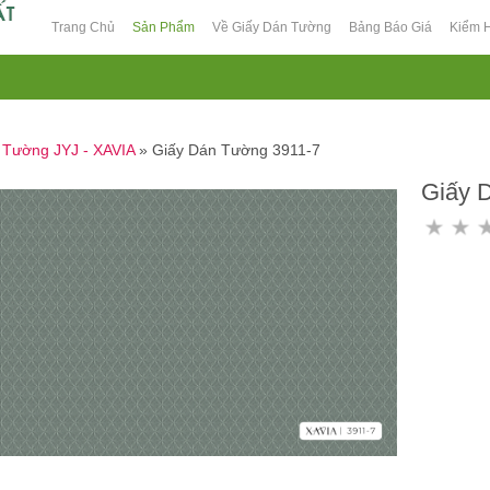
Trang Chủ
Sản Phẩm
Về Giấy Dán Tường
Bảng Báo Giá
Kiểm 
 Tường JYJ - XAVIA
»
Giấy Dán Tường 3911-7
Giấy 