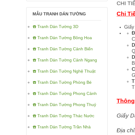
CHI T
Chi Ti
MẪU TRANH DÁN TƯỜNG
☎️ Tranh Dán Tường 3D
Giấy
Đ
☎️ Tranh Dán Tường Bông Hoa
C
D
☎️ Tranh Dán Tường Cảnh Biển
Q
D
☎️ Tranh Dán Tường Cảnh Ngang
B
C
☎️ Tranh Dán Tường Nghệ Thuật
G
T
☎️ Tranh Dán Tường Phòng Bé
T
☎️ Tranh Dán Tường Phong Cảnh
Thông 
☎️ Tranh Dán Tường Phong Thuỷ
Giấy D
☎️ Tranh Dán Tường Thác Nước
☎️ Tranh Dán Tường Trần Nhà
Địa ch