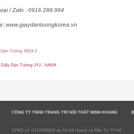
oại / Zalo : 0916 289 994
e: www.giaydantuongkorea.vn
 Dán Tường 3933-2
☎️ Giấy Dán Tường JYJ - XAVIA
CÔNG TY TNHH TRANG TRÍ NỘI THẤT MINH KHANG
GPKD số: 0310958000 do Sở Kế Hoạch và Đầu Tư TP Hồ