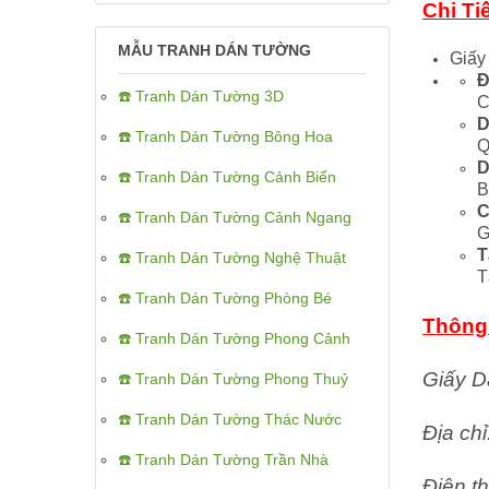
Chi Ti
MẪU TRANH DÁN TƯỜNG
Giấy
Đ
☎️ Tranh Dán Tường 3D
C
D
☎️ Tranh Dán Tường Bông Hoa
Q
D
☎️ Tranh Dán Tường Cảnh Biển
B
C
☎️ Tranh Dán Tường Cảnh Ngang
G
T
☎️ Tranh Dán Tường Nghệ Thuật
T
☎️ Tranh Dán Tường Phòng Bé
Thông 
☎️ Tranh Dán Tường Phong Cảnh
Giấy D
☎️ Tranh Dán Tường Phong Thuỷ
☎️ Tranh Dán Tường Thác Nước
Địa ch
☎️ Tranh Dán Tường Trần Nhà
Điện th