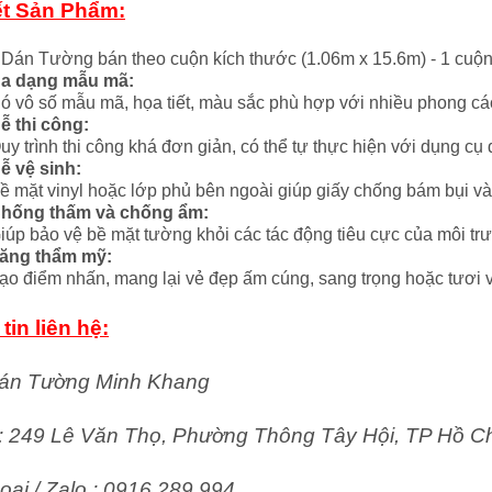
ết Sản Phẩm:
 Dán Tường bán theo cuộn kích thước (1.06m x 15.6m) - 1 cuộ
a dạng mẫu mã:
ó vô số mẫu mã, họa tiết, màu sắc phù hợp với nhiều phong các
ễ thi công:
uy trình thi công khá đơn giản, có thể tự thực hiện với dụng cụ
ễ vệ sinh:
ề mặt vinyl hoặc lớp phủ bên ngoài giúp giấy chống bám bụi và
hống thấm và chống ẩm:
iúp bảo vệ bề mặt tường khỏi các tác động tiêu cực của môi tr
ăng thẩm mỹ:
ạo điểm nhấn, mang lại vẻ đẹp ấm cúng, sang trọng hoặc tươi v
tin liên hệ:
án Tường Minh Khang
ỉ: 249 Lê Văn Thọ, Phường Thông Tây Hội, TP Hồ C
oại / Zalo : 0916 289 994