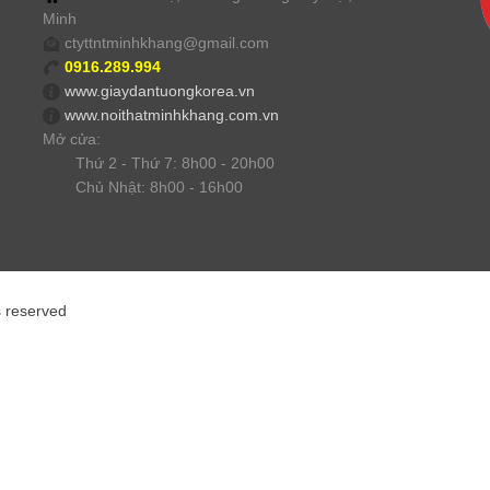
Minh
ctyttntminhkhang@gmail.com
0916.289.994
www.giaydantuongkorea.vn
www.noithatminhkhang.com.vn
Mở cửa:
Thứ 2 - Thứ 7: 8h00 - 20h00
Chủ Nhật: 8h00 - 16h00
s reserved