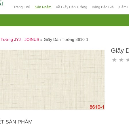
Trang Chủ
Sản Phẩm
Về Giấy Dán Tường
Bảng Báo Giá
Kiểm 
n Tường JYJ - JOINUS
»
Giấy Dán Tường 8610-1
Giấy 
IẾT SẢN PHẨM