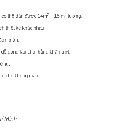
2
2
n có thể dán được 14m
~ 15 m
tường.
h thiết kế khác nhau.
 đơn giản.
 dễ dàng lau chùi bằng khăn ướt.
ường.
ui cho không gian.
hí Minh