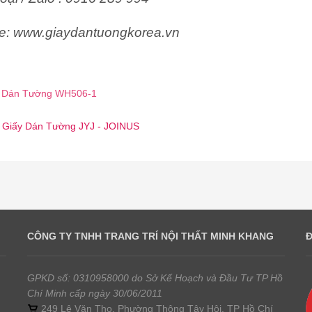
e: www.giaydantuongkorea.vn
 Dán Tường WH506-1
☎️ Giấy Dán Tường JYJ - JOINUS
CÔNG TY TNHH TRANG TRÍ NỘI THẤT MINH KHANG
GPKD số: 0310958000 do Sở Kế Hoạch và Đầu Tư TP Hồ
Chí Minh cấp ngày 30/06/2011
249 Lê Văn Thọ, Phường Thông Tây Hội, TP Hồ Chí