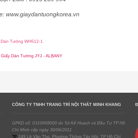
e: www.giaydantuongkorea.vn
 Dán Tường WH512-1
☎️ Giấy Dán Tường JYJ - ALBANY
CÔNG TY TNHH TRANG TRÍ NỘI THẤT MINH KHANG
GPKD số: 0310958000 do Sở Kế Hoạch và Đầu Tư TP Hồ
Chí Minh cấp ngày 30/06/2011
249 Lê Văn Thọ, Phường Thông Tây Hội, TP Hồ Chí