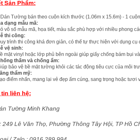
ết Sản Phẩm:
 Dán Tường bán theo cuộn kích thước (1.06m x 15.6m) - 1 cuộ
a dạng mẫu mã:
ó vô số mẫu mã, họa tiết, màu sắc phù hợp với nhiều phong các
ễ thi công:
uy trình thi công khá đơn giản, có thể tự thực hiện với dụng cụ
ễ vệ sinh:
ề mặt vinyl hoặc lớp phủ bên ngoài giúp giấy chống bám bụi và
hống thấm và chống ẩm:
iúp bảo vệ bề mặt tường khỏi các tác động tiêu cực của môi tr
ăng thẩm mỹ:
ạo điểm nhấn, mang lại vẻ đẹp ấm cúng, sang trọng hoặc tươi v
tin liên hệ:
án Tường Minh Khang
ỉ: 249 Lê Văn Thọ, Phường Thông Tây Hội, TP Hồ C
oại / Zalo : 0916 289 994