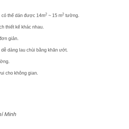
2
2
n có thể dán được 14m
~ 15 m
tường.
h thiết kế khác nhau.
 đơn giản.
 dễ dàng lau chùi bằng khăn ướt.
ường.
ui cho không gian.
hí Minh