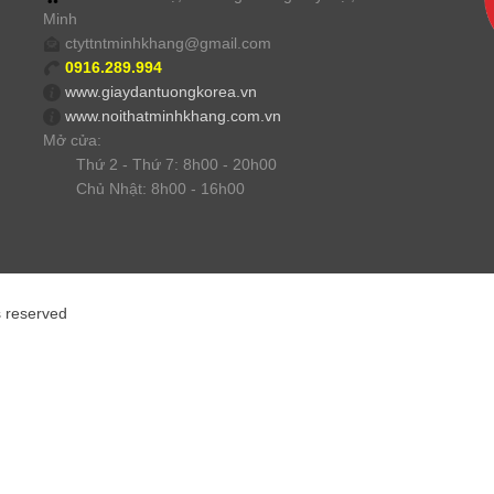
Minh
ctyttntminhkhang@gmail.com
0916.289.994
www.giaydantuongkorea.vn
www.noithatminhkhang.com.vn
Mở cửa:
Thứ 2 - Thứ 7: 8h00 - 20h00
Chủ Nhật: 8h00 - 16h00
s reserved