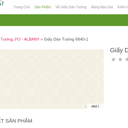
Trang Chủ
Sản Phẩm
Về Giấy Dán Tường
Bảng Báo Giá
Kiểm 
n Tường JYJ - ALBANY
»
Giấy Dán Tường 6840-1
Giấy 
IẾT SẢN PHẨM