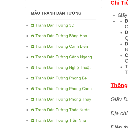
Chi Ti
MẪU TRANH DÁN TƯỜNG
Giấy
Đ
☎️ Tranh Dán Tường 3D
C
D
☎️ Tranh Dán Tường Bông Hoa
Q
D
☎️ Tranh Dán Tường Cảnh Biển
B
C
☎️ Tranh Dán Tường Cảnh Ngang
G
T
☎️ Tranh Dán Tường Nghệ Thuật
T
☎️ Tranh Dán Tường Phòng Bé
Thông 
☎️ Tranh Dán Tường Phong Cảnh
Giấy D
☎️ Tranh Dán Tường Phong Thuỷ
☎️ Tranh Dán Tường Thác Nước
Địa ch
☎️ Tranh Dán Tường Trần Nhà
Điện th